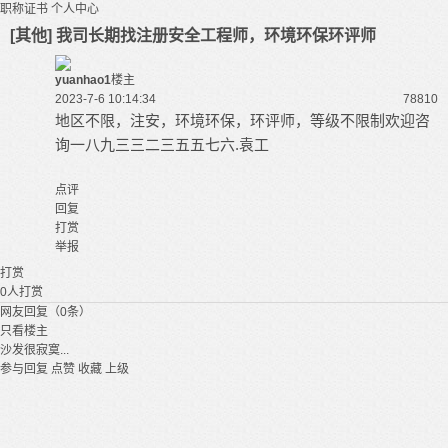
职称证书
个人中心
[其他] 我司长期找注册安全工程师，环境环保环评师
yuanhao1
楼主
2023-7-6 10:14:34
7881
0
地区不限，注安，环境环保，环评师，等级不限制欢迎咨
询
.袁工
一八九三三二三五五七六
点评
回复
打赏
举报
打赏
0
人打赏
网友回复（0条）
只看楼主
沙发很寂寞...
参与回复
点赞
收藏
上级