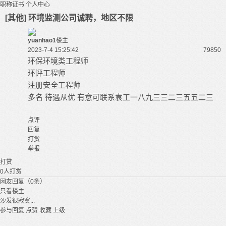
职称证书
个人中心
[其他] 环境监测公司诚聘，地区不限
yuanhao1
楼主
2023-7-4 15:25:42
7985
0
环保环境类工程师
环评工程师
注册安全工程师
多名 待遇从优 有意可联系袁工一八九三三二三五五二三
点评
回复
打赏
举报
打赏
0
人打赏
网友回复（0条）
只看楼主
沙发很寂寞...
参与回复
点赞
收藏
上级