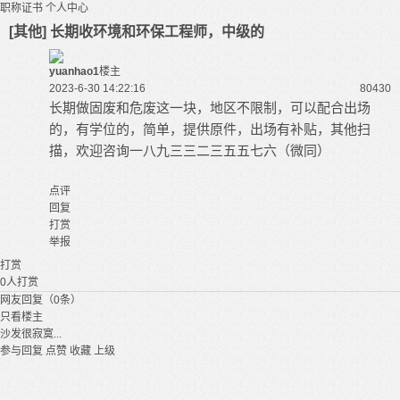
职称证书
个人中心
[其他] 长期收环境和环保工程师，中级的
yuanhao1
楼主
2023-6-30 14:22:16
8043
0
长期做固废和危废这一块，地区不限制，可以配合出场
的，有学位的，简单，提供原件，出场有补贴，其他扫
描，欢迎咨询一八九三三二三五五七六（微同）
点评
回复
打赏
举报
打赏
0
人打赏
网友回复（0条）
只看楼主
沙发很寂寞...
参与回复
点赞
收藏
上级