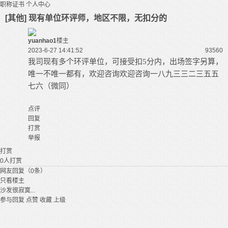
职称证书
个人中心
[其他] 现有单位环评师，地区不限，无扣分的
yuanhao1
楼主
2023-6-27 14:41:52
9356
0
我司现有多个环评单位，可接受扣
5分内，出场签字另算，
唯一不唯一都有，欢迎咨询欢迎咨询一八九三三二三五五
七六（微同）
点评
回复
打赏
举报
打赏
0
人打赏
网友回复（0条）
只看楼主
沙发很寂寞...
参与回复
点赞
收藏
上级