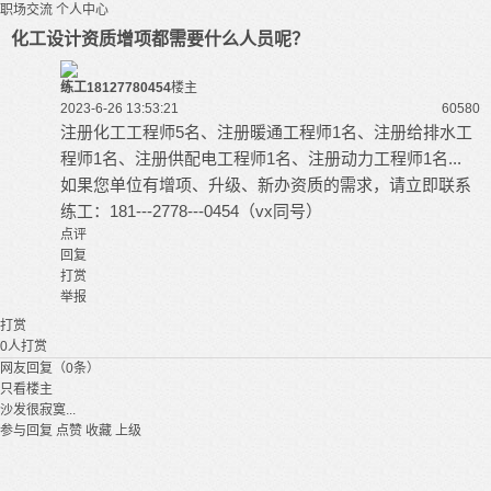
职场交流
个人中心
化工设计资质增项都需要什么人员呢？
练工18127780454
楼主
2023-6-26 13:53:21
6058
0
注册化工工程师5名、注册暖通工程师1名、注册给排水工
程师1名、注册供配电工程师1名、注册动力工程师1名...
如果您单位有增项、升级、新办资质的需求，请立即联系
练工：181---2778---0454（vx同号）
点评
回复
打赏
举报
打赏
0
人打赏
网友回复（0条）
只看楼主
沙发很寂寞...
参与回复
点赞
收藏
上级