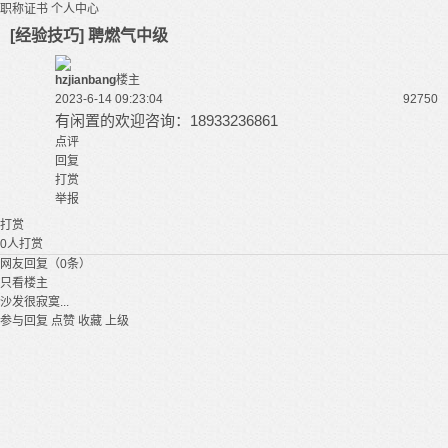
职称证书
个人中心
[经验技巧] 聘燃气中级
hzjianbang
楼主
2023-6-14 09:23:04
9275
0
有闲置的欢迎咨询：18933236861
点评
回复
打赏
举报
打赏
0
人打赏
网友回复（0条）
只看楼主
沙发很寂寞...
参与回复
点赞
收藏
上级