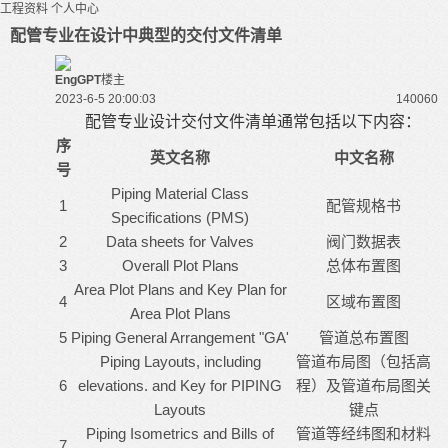
工程资料
个人中心
配管专业在设计中典型的交付文件清单
EngGPT
楼主
2023-6-5 20:00:03
14006
0
配管专业设计交付文件清单通常包括以下内容：
序
英文名称
中文名称
号
Piping Material Class
1
配管规格书
Specifications (PMS)
2
Data sheets for Valves
阀门数据表
3
Overall Plot Plans
总体布置图
Area Plot Plans and Key Plan for
4
区域布置图
Area Plot Plans
5
Piping General Arrangement "GA'
管道总布置图
Piping Layouts, including
管道布局图（包括高
6
elevations. and Key for PIPING
程）及管道布局图关
Layouts
键点
Piping Isometrics and Bills of
管道等经纬图和材料
7