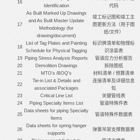
16
Identification
代码
As Built Marked Up Drawings
竣工标记图和竣工主
and As Built Master Update
17
图更新方法（用于图
Methodology (for
纸/文件）
drawing/document)
List of Tag Plates and Painting
标识牌清单和物理标
18
Schedule for Physical Tagging
识涂装表
19
Piping Stress Analysis Reports
管道应力分析报告
20
Demolition Drawings
拆除图纸
21
MTO's /BOQ's
材料清单 / 预算清单
Tie-in List & Details and
连接清单及详细信息
22
associated Packages
包
23
Critical Line List
关键管线表
24
Piping Specialty Items List
管道特殊件表
Data sheets for piping Specialty
25
管道特殊件数据表
Items
Data sheets for spring hanger
26
弹簧吊架支撑数据表
supports