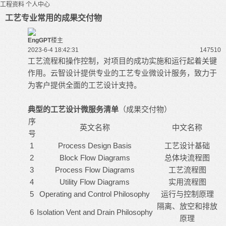
工程资料
个人中心
工艺专业常用的成果交付物
EngGPT
楼主
2023-6-4 18:42:31
14751
0
工艺流程和操作控制，对项目的成功实施和运行起着关键
作用。
云智设
计提供专业的工艺专业
微设计
服务，致力于
为客户提供全面的工艺设计支持。
典型的工艺设计微服务清单
（成果交付物）
序
英文名称
中文名称
号
1
Process Design Basis
工艺设计基础
2
Block Flow Diagrams
总体块流程图
3
Process Flow Diagrams
工艺流程图
4
Utility Flow Diagrams
实用流程图
5
Operating and Control Philosophy
运行与控制原理
隔离、放空和排放
6
Isolation Vent and Drain Philosophy
原理