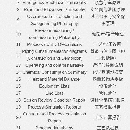
7
Emergency Shutdown Philosophy
紧急停车原理
8
Relief and Blowdown Philosophy
安全阀与泄压原理
Overpressure Protection and
过压保护与安全保
9
Safeguarding Philosophy
护原理
Pre-commissioning /
10
预投产/投产原理
commissioning Philosophy
11
Process / Utility Descriptions
工艺/实用说明
Piping & Instrumentation diagrams
管道与仪表图（施
12
(Construction and Demolition)
工和拆除）
13
Operating and control narrative
运行与控制说明
14
Chemical Consumption Summary
化学品消耗摘要
15
Heat and Material Balance
热量和物质平衡
16
Equipment Lists
设备清单
17
Line Lists
管线清单
18
Design Review Close out Report
设计评审结案报告
19
Process Simulation Reports
工艺模拟报告
Consolidated Process calculation
20
工艺计算报告
Report
21
Process datasheets
工艺数据表