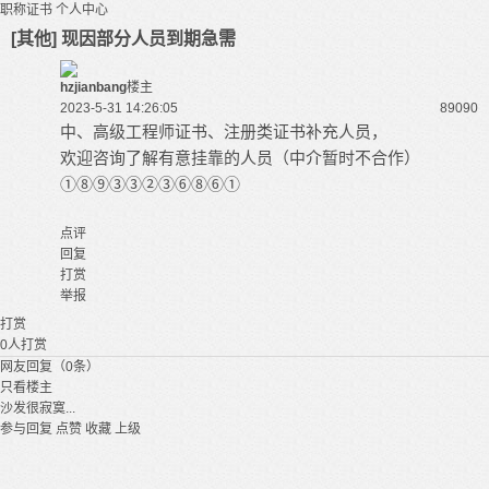
职称证书
个人中心
[其他] 现因部分人员到期急需
hzjianbang
楼主
2023-5-31 14:26:05
8909
0
中、高级工程师证书、注册类证书补充人员，
欢迎咨询了解有意挂靠的人员（中介暂时不合作）
①⑧⑨③③②③⑥⑧⑥①
点评
回复
打赏
举报
打赏
0
人打赏
网友回复（0条）
只看楼主
沙发很寂寞...
参与回复
点赞
收藏
上级