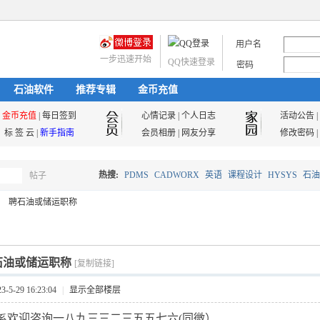
用户名
一步迅速开始
QQ快速登录
密码
石油软件
推荐专辑
金币充值
金币充值
|
每日签到
心情记录
|
个人日志
活动公告
|
标 签 云
|
新手指南
会员相册
|
网友分享
修改密码
|
热搜:
PDMS
CADWORX
英语
课程设计
HYSYS
石油
帖子
搜
聘石油或储运职称
油气储运
索
石油或储运职称
[复制链接]
5-29 16:23:04
|
显示全部楼层
欢迎咨询一八九三三二三五五七六
(同微）
系