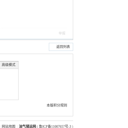
举报
返回列表
高级模式
本版积分规则
|
网站地图
|
油气储运网
(
鲁ICP备11007657号-3
)