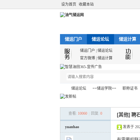
设为首页
收藏本站
储运门户
储运论坛
储运计算
储运门户
|
储运论坛
官方微博
|
储运计算
储运论坛
==储运学院==
职称证书
查看:
10060
|
回复:
0
[其他]
聘
油
»
›
›
›
yuanhao
发表于 2023-
有需要的联