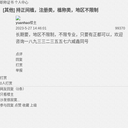
职称证书
个人中心
[其他] 持正间植，注册类，植称类，地区不限制
yuanhao
楼主
2023-5-27 14:46:01
9937
0
长期要，地区不限制，不限专业，只要有正都可以，欢迎
咨询一八九三三二三五五七六威鑫同号
点评
回复
打赏
举报
打赏
0
人打赏
网友回复（0条）
只看楼主
沙发很寂寞...
参与回复
点赞
收藏
上级