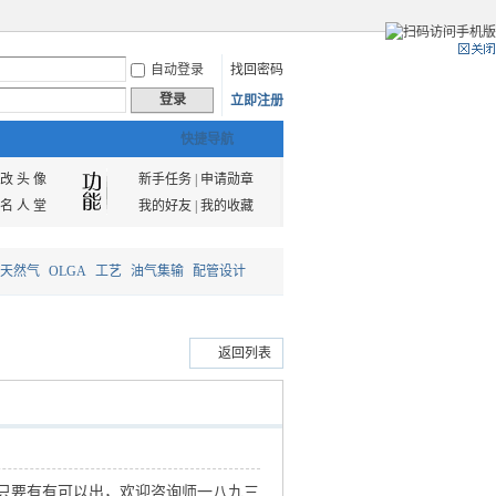
自动登录
找回密码
登录
立即注册
快捷导航
改 头 像
新手任务
|
申请勋章
名 人 堂
我的好友
|
我的收藏
天然气
OLGA
工艺
油气集输
配管设计
返回列表
只要有有可以出，欢迎咨询师一八九三