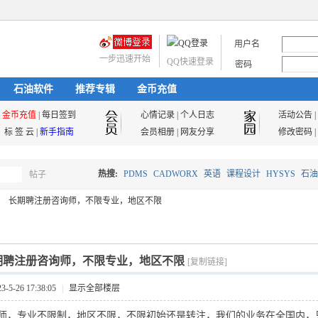
用户名
一步迅速开始
QQ快速登录
密码
石油软件
推荐专辑
金币充值
金币充值
|
每日签到
心情记录
|
个人日志
活动公告
|
标 签 云
|
新手指南
会员相册
|
网友分享
修改密码
|
热搜:
PDMS
CADWORX
英语
课程设计
HYSYS
石油
帖子
搜
长期聘注册咨询师，不限专业，地区不限
油气储运
索
期聘注册咨询师，不限专业，地区不限
[复制链接]
5-26 17:38:05
|
显示全部楼层
师，专业不限制，地区不限，不限初始还是转注，我们的业务在全国内，