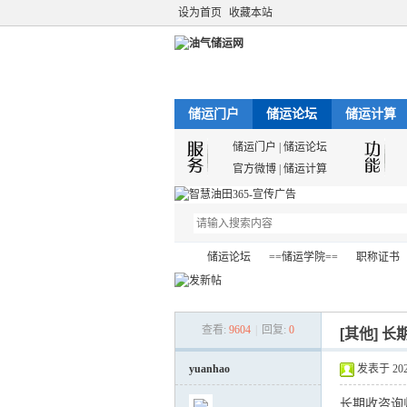
设为首页
收藏本站
储运门户
储运论坛
储运计算
储运门户
|
储运论坛
官方微博
|
储运计算
储运论坛
==储运学院==
职称证书
查看:
9604
|
回复:
0
[其他]
长
油
»
›
›
›
yuanhao
发表于 2023-
长期收咨询