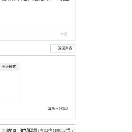
举报
返回列表
高级模式
本版积分规则
|
网站地图
|
油气储运网
(
鲁ICP备11007657号-3
)