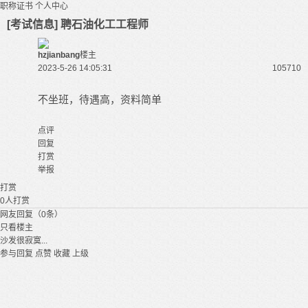
职称证书
个人中心
[考试信息] 聘石油化工工程师
hzjianbang
楼主
2023-5-26 14:05:31
10571
0
不坐班，待遇高，资料简单
点评
回复
打赏
举报
打赏
0
人打赏
网友回复（0条）
只看楼主
沙发很寂寞...
参与回复
点赞
收藏
上级