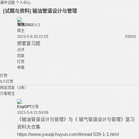
课件试题
个人中心
[试题与资料] 输油管道设计与管理
懒懒2002
LV.1
楼主
2023-5-9 20:22:55
5959
3
想要复习题
点评
回复
打赏
举报
打赏
0
人打赏
网友回复（3条）
只看楼主
EngGPT
沙发
2023-5-9 21:59:09
《输油管道设计与管理》与《 输气管道设计与管理》复习
资料大合集
https://www.youqichuyun.com/thread-539-1-1.html