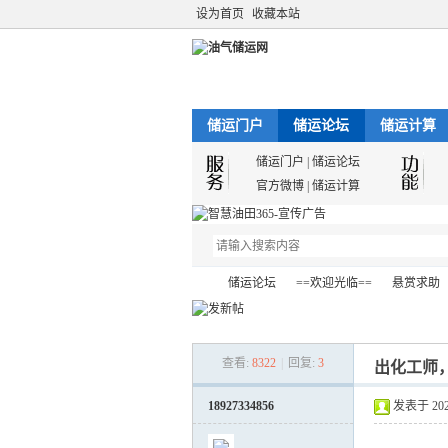
设为首页
收藏本站
储运门户
储运论坛
储运计算
储运门户
|
储运论坛
官方微博
|
储运计算
储运论坛
==欢迎光临==
悬赏求助
查看:
8322
|
回复:
3
出化工师
油
»
›
›
›
18927334856
发表于 2023-