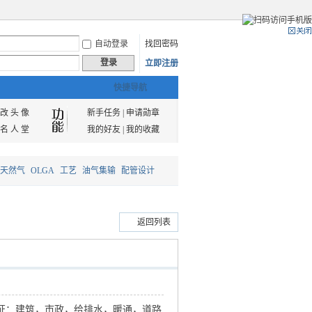
自动登录
找回密码
登录
立即注册
快捷导航
改 头 像
新手任务
|
申请勋章
名 人 堂
我的好友
|
我的收藏
天然气
OLGA
工艺
油气集输
配管设计
返回列表
证：建筑，市政，给排水，暖通，道路