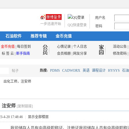
用户名
一步迅速开始
QQ快速登录
密码
石油软件
推荐专辑
金币充值
金币充值
|
每日签到
心情记录
|
个人日志
活动公告
|
标 签 云
|
新手指南
会员相册
|
网友分享
修改密码
|
热搜:
PDMS
CADWORX
英语
课程设计
HYSYS
石油
帖子
搜
出化工师，注安师
油气储运
索
，注安师
[复制链接]
4-20 17:48:46
|
显示全部楼层
我司储存人员有中高级职称证、注册证我司储存人员有中高级职称