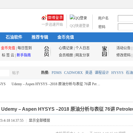
用户名
一步迅速开始
QQ快速登录
密码
石油软件
推荐专辑
金币充值
金币充值
|
每日签到
心情记录
|
个人日志
活动公告
|
标 签 云
|
新手指南
会员相册
|
网友分享
修改密码
|
热搜:
PDMS
CADWORX
英语
课程设计
HYSYS
石油
帖子
搜
SYS
Udemy – Aspen HYSYS –2018 原油分析与表征 76讲 Pet ...
油气储运
索
]
Udemy – Aspen HYSYS –2018 原油分析与表征 76讲 Petroleu
›
4-18 14:37:55
|
显示全部楼层