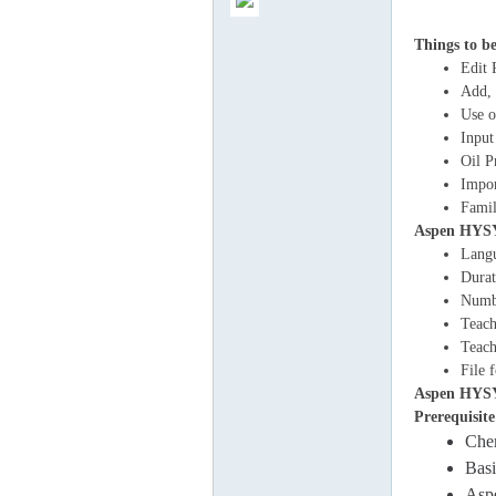
Things to be
Edit 
Add, 
Use 
气
Input
Oil P
Impor
Famil
Aspen HYSYS
Langu
Durat
Numbe
Teach
Teach
储
File 
Aspen HYSYS
Prerequisit
Chem
Basi
Asp