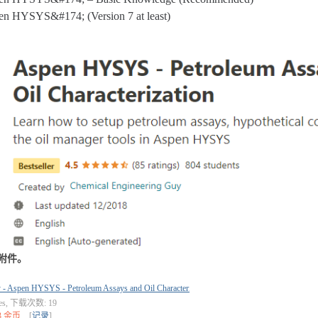
en HYSYS&#174; (Version 7 at least)
附件。
- Aspen HYSYS - Petroleum Assays and Oil Characterization.txt
tes, 下载次数: 19
3 金币
[
记录
]