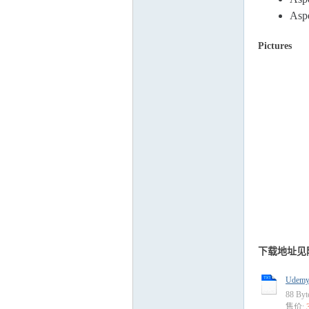
Asp
Pictures
运
网
下载地址见
Udemy 
88 By
售价: