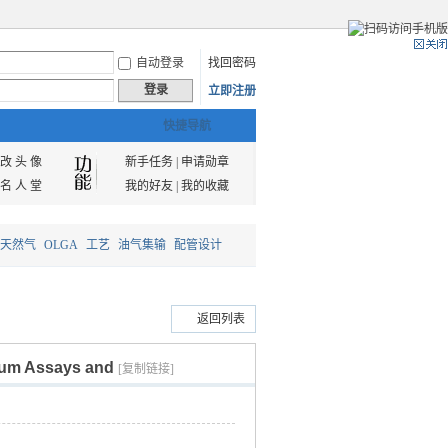
自动登录
找回密码
登录
立即注册
快捷导航
改 头 像
新手任务
|
申请勋章
名 人 堂
我的好友
|
我的收藏
天然气
OLGA
工艺
油气集输
配管设计
返回列表
m Assays and
[复制链接]