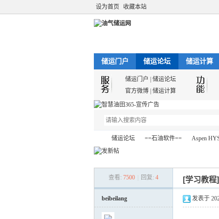
设为首页
收藏本站
储运门户
储运论坛
储运计算
储运门户
|
储运论坛
官方微博
|
储运计算
储运论坛
==石油软件==
Aspen HY
查看:
7500
|
回复:
4
[学习教程
油
»
›
›
beibeilang
发表于 2023-