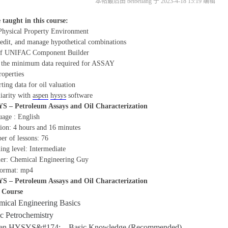
本帖最后由 beibeilang 于 2023-4-18 15:19 编辑
 taught in this course:
Physical Property Environment
edit, and manage hypothetical combinations
of UNIFAC Component Builder
 the minimum data required for ASSAY
roperties
ting data for oil valuation
iarity with
aspen
hysys
software
 – Petroleum Assays and Oil Characterization
age : English
ion: 4 hours and 16 minutes
r of lessons: 76
ing level: Intermediate
er: Chemical Engineering Guy
format: mp4
 – Petroleum Assays and Oil Characterization
e Course
ical Engineering Basics
c Petrochemistry
en HYSYS&#174; – Basic Knowledge (Recommended)