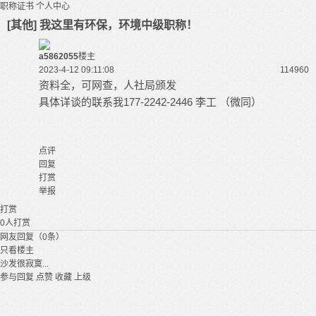
职称证书
个人中心
[其他] 我这里有环保，环境中级职称！
a5862055
楼主
2023-4-12 09:11:08
11496
0
资料全，可网查，人社局颁发
具体详谈的联系我177-2242-2446 李工 （微同）
点评
回复
打赏
举报
打赏
0
人打赏
网友回复（0条）
只看楼主
沙发很寂寞...
参与回复
点赞
收藏
上级