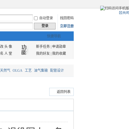
自动登录
找回密码
登录
立即注册
快捷导航
改 头 像
新手任务
|
申请勋章
名 人 堂
我的好友
|
我的收藏
天然气
OLGA
工艺
油气集输
配管设计
返回列表