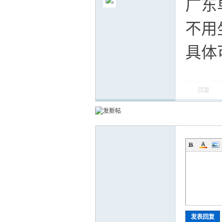
广东
不用
具体
气
回复
储
发表回复