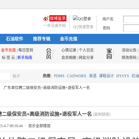
用户名
一步迅速开始
QQ快速登录
密码
石油软件
推荐专辑
金币充值
金币充值
|
每日签到
心情记录
|
个人日志
活动公告
|
标 签 云
|
新手指南
会员相册
|
网友分享
修改密码
|
热搜:
PDMS
CADWORX
英语
课程设计
HYSYS
石油
帖子
搜
广东单位聘二级保安员+高级消防设施+退役军人一名
油气储运
索
聘二级保安员+高级消防设施+退役军人一名
[复制链接]
4-7 09:10:44
|
显示全部楼层