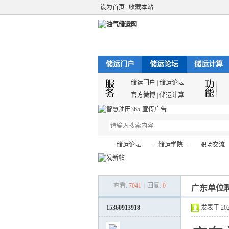
设为首页
收藏本站
储运门户
储运论坛
储运计算
储运门户
|
储运论坛
官方微博
|
储运计算
储运论坛
==储运学院==
职场交流
查看:
7041
|
回复:
0
广东单位
油
»
›
›
›
15360913918
发表于 2023-