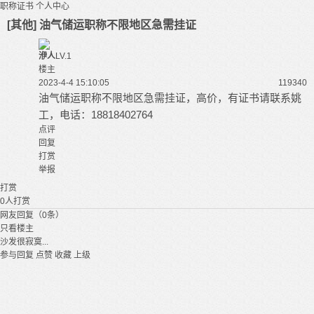
职称证书
个人中心
[其他] 油气储运职称不限地区急需挂证
洢人
LV.1
楼主
2023-4-4 15:10:05
11934
0
油气储运职称不限地区急需挂证，高价，有证书请联系姚
工，电话：18818402764
点评
回复
打赏
举报
打赏
0
人打赏
网友回复（0条）
只看楼主
沙发很寂寞...
参与回复
点赞
收藏
上级