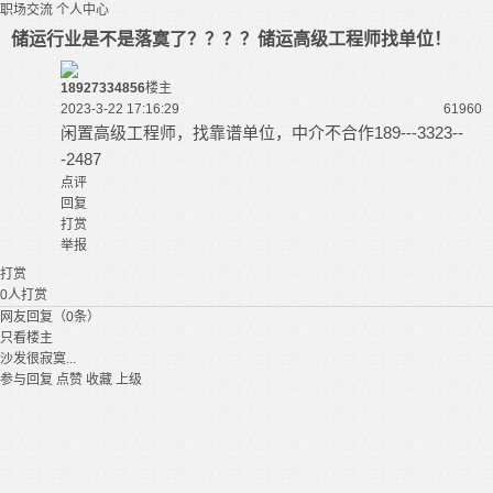
职场交流
个人中心
储运行业是不是落寞了？？？？储运高级工程师找单位！
18927334856
楼主
2023-3-22 17:16:29
6196
0
闲置高级工程师，找靠谱单位，中介不合作189---3323--
-2487
点评
回复
打赏
举报
打赏
0
人打赏
网友回复（0条）
只看楼主
沙发很寂寞...
参与回复
点赞
收藏
上级