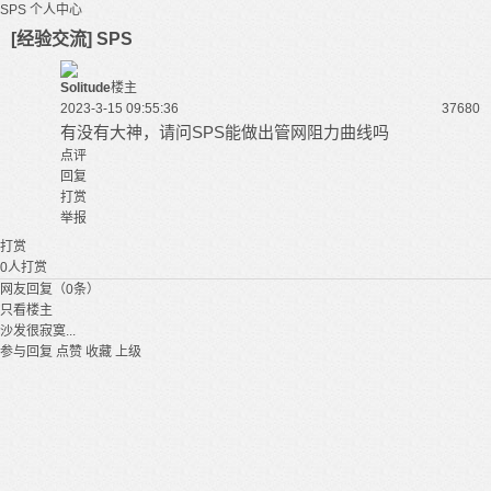
SPS
个人中心
[经验交流] SPS
Solitude
楼主
2023-3-15 09:55:36
3768
0
有没有大神，请问
SPS
能做出管网阻力曲线吗
点评
回复
打赏
举报
打赏
0
人打赏
网友回复（0条）
只看楼主
沙发很寂寞...
参与回复
点赞
收藏
上级