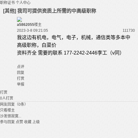
职称证书
个人中心
[其他] 我司可提供资质上所需的中高级职称
a5862055
楼主
2023-3-8 09:21:05
11173
0
我这边有机电，电气，电子，机械，通信类等多本中
高级职称，白菜价
资料齐全 需要的联系 177-2242-2446李工（v同）
点评
回复
打赏
举报
打赏
0
人打赏
网友回复（0条）
只看楼主
沙发很寂寞...
参与回复
点赞
收藏
上级