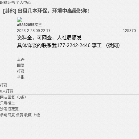
职称证书
个人中心
[其他] 出租几本环保，环境中高级职称！
a5862055
楼主
2023-2-28 09:22:17
12537
0
资料全，可网查，人社局颁发
具体详谈的联系我177-2242-2446 李工 （微同）
点评
回复
打赏
举报
打赏
0
人打赏
网友回复（0条）
只看楼主
沙发很寂寞...
参与回复
点赞
收藏
上级