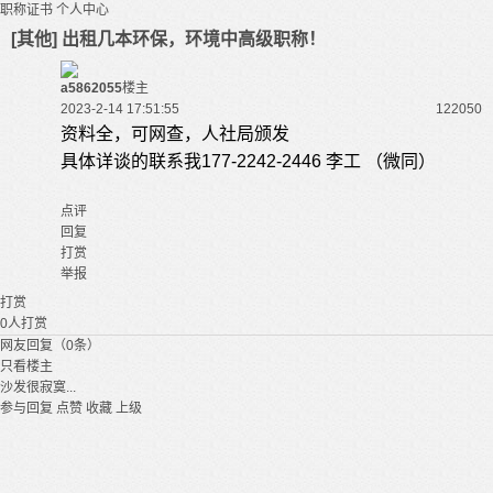
职称证书
个人中心
[其他] 出租几本环保，环境中高级职称！
a5862055
楼主
2023-2-14 17:51:55
12205
0
资料全，可网查，人社局颁发
具体详谈的联系我177-2242-2446 李工 （微同）
点评
回复
打赏
举报
打赏
0
人打赏
网友回复（0条）
只看楼主
沙发很寂寞...
参与回复
点赞
收藏
上级