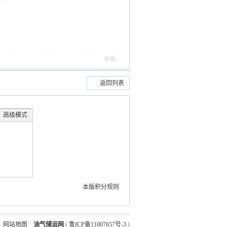
举报
返回列表
高级模式
本版积分规则
|
网站地图
|
油气储运网
(
鲁ICP备11007657号-3
)