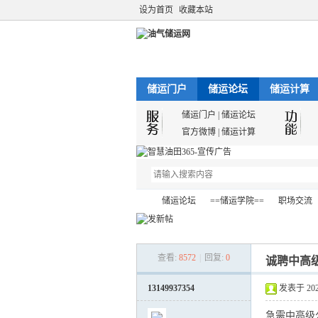
设为首页
收藏本站
储运门户
储运论坛
储运计算
储运门户
|
储运论坛
官方微博
|
储运计算
储运论坛
==储运学院==
职场交流
查看:
8572
|
回复:
0
诚聘中高
油
»
›
›
›
13149937354
发表于 2022-
急需中高级