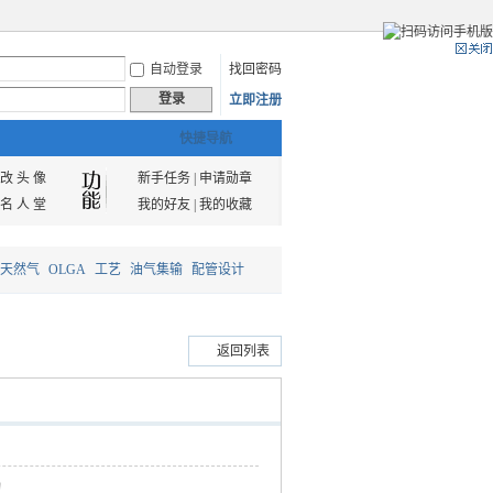
自动登录
找回密码
登录
立即注册
快捷导航
改 头 像
新手任务
|
申请勋章
名 人 堂
我的好友
|
我的收藏
天然气
OLGA
工艺
油气集输
配管设计
返回列表
！