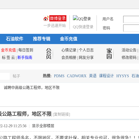
用户名
一步迅速开始
QQ快速登录
密码
石油软件
推荐专辑
金币充值
金币充值
|
每日签到
心情记录
|
个人日志
活动公告
|
标 签 云
|
新手指南
会员相册
|
网友分享
修改密码
|
热搜:
PDMS
CADWORX
英语
课程设计
HYSYS
石油
帖子
搜
诚聘中高级公路工程师，地区不限
油气储运
索
级公路工程师，地区不限
[复制链接]
12-29 11:25:56
|
显示全部楼层
公路工程师多名，不限地区，不要求社保，相关专业也可，很急很急！！