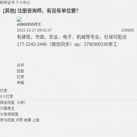
职称证书
个人中心
[其他] 注册咨询师，有没有单位要？
a5862055
楼主
2022-12-27 09:01:07
12968
0
有建筑，市政，农业、电子、机械等专业，社保可配合
177-2242-2446（微信同步）qq：2790300195李工
点评
回复
打赏
举报
打赏
0
人打赏
网友回复（0条）
只看楼主
沙发很寂寞...
参与回复
点赞
收藏
上级