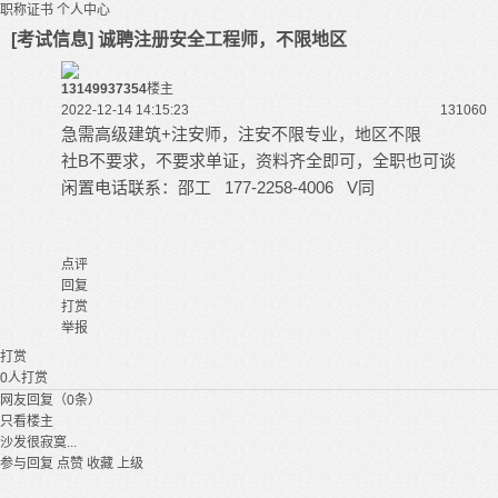
职称证书
个人中心
[考试信息] 诚聘注册安全工程师，不限地区
13149937354
楼主
2022-12-14 14:15:23
13106
0
急需高级建筑+注安师，注安不限专业，地区不限
社B不要求，不要求单证，资料齐全即可，全职也可谈
闲置电话联系：邵工 177-2258-4006 V同
点评
回复
打赏
举报
打赏
0
人打赏
网友回复（0条）
只看楼主
沙发很寂寞...
参与回复
点赞
收藏
上级