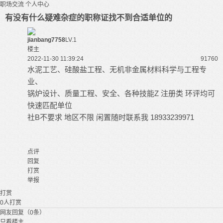
职场交流
个人中心
有没有什么疑难杂症的职称证找不到合适单位的
jianbang7758
LV.1
楼主
2022-11-30 11:39:24
9176
0
水泥工艺、硅酸盐工程、无机非金属材料科学与工程专
业、
锅炉设计、质量工程、安全、各种技能Z 注册类 环评均可
快速匹配单位
社B不要求 地区不限 闲置随时联系我 18933239971
点评
回复
打赏
举报
打赏
0
人打赏
网友回复（0条）
只看楼主