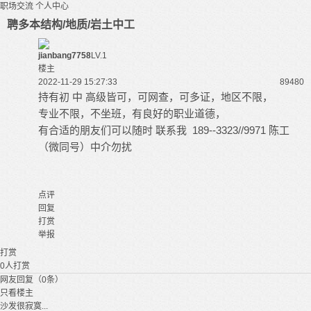
职场交流
个人中心
聘多本结构/地质/岩土中工
jianbang7758
LV.1
楼主
2022-11-29 15:27:33
8948
0
持有初 中 高级皆可，可网查，可多证，地区不限，
专业不限，不坐班，有良好的职业道德，
有合适的朋友们可以随时 联系我 189--3323//9971 陈工
（微同号）中介勿扰
点评
回复
打赏
举报
打赏
0
人打赏
网友回复（0条）
只看楼主
沙发很寂寞...