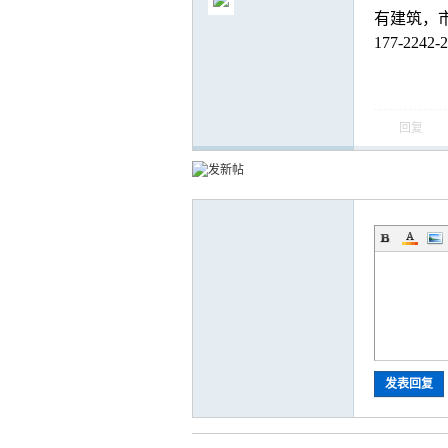
有建筑，
177-224
气
回复
储
发表回复