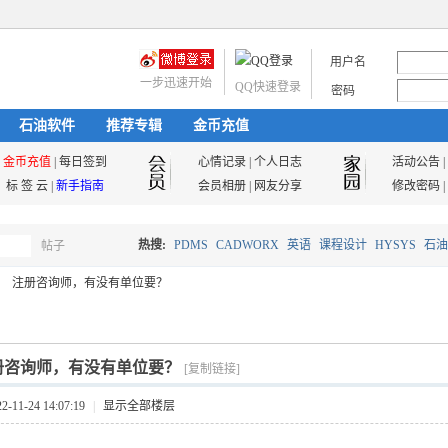
用户名
一步迅速开始
QQ快速登录
密码
石油软件
推荐专辑
金币充值
金币充值
|
每日签到
心情记录
|
个人日志
活动公告
|
标 签 云
|
新手指南
会员相册
|
网友分享
修改密码
|
热搜:
PDMS
CADWORX
英语
课程设计
HYSYS
石油
帖子
搜
注册咨询师，有没有单位要？
油气储运
索
册咨询师，有没有单位要？
[复制链接]
11-24 14:07:19
|
显示全部楼层