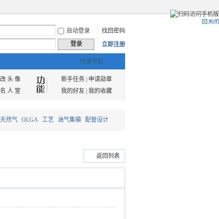
自动登录
找回密码
登录
立即注册
快捷导航
改 头 像
新手任务
|
申请勋章
名 人 堂
我的好友
|
我的收藏
天然气
OLGA
工艺
油气集输
配管设计
返回列表