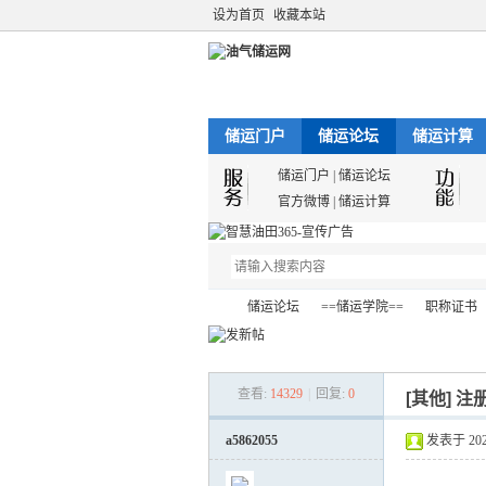
设为首页
收藏本站
储运门户
储运论坛
储运计算
储运门户
|
储运论坛
官方微博
|
储运计算
储运论坛
==储运学院==
职称证书
查看:
14329
|
回复:
0
[其他]
注
油
»
›
›
›
a5862055
发表于 2022-