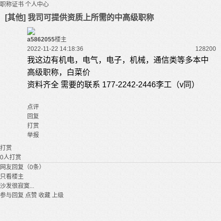
职称证书
个人中心
[其他] 我司可提供资质上所需的中高级职称
a5862055
楼主
2022-11-22 14:18:36
12820
0
我这边有机电，电气，电子，机械，通信类等多本中
高级职称，白菜价
资料齐全 需要的联系 177-2242-2446李工（v同）
点评
回复
打赏
举报
打赏
0
人打赏
网友回复（0条）
只看楼主
沙发很寂寞...
参与回复
点赞
收藏
上级