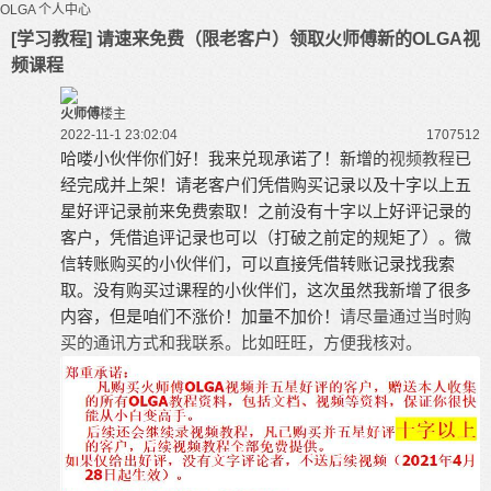
OLGA
个人中心
[学习教程] 请速来免费（限老客户）领取火师傅新的OLGA视
频课程
火师傅
楼主
2022-11-1 23:02:04
17075
12
哈喽小伙伴你们好！
我来兑现承诺了！
新增的
视频教程
已
经完成并上架！请老客户们凭借购买记录以及十字以上五
星好评记录前来免费索取！之前没有十字以上好评记录的
客户，凭借追评记录也可以（打破之前定的规矩了）。微
信转账购买的小伙伴们，可以直接凭借转账记录找我索
取。没有购买过课程的小伙伴们，这次虽然我新增了很多
内容，但是咱们不涨价！加量不加价！
请尽量通过当时购
买的通讯方式和我联系。比如旺旺，方便我核对。