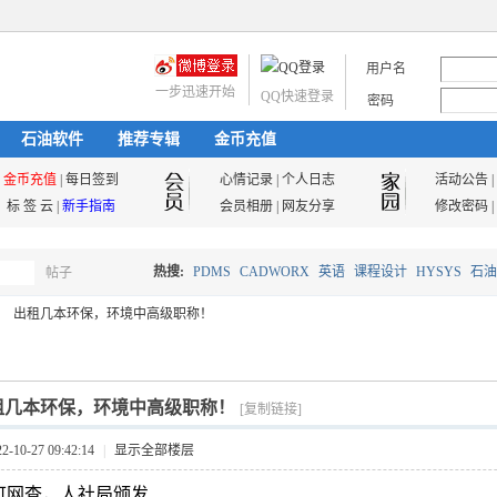
用户名
一步迅速开始
QQ快速登录
密码
石油软件
推荐专辑
金币充值
金币充值
|
每日签到
心情记录
|
个人日志
活动公告
|
标 签 云
|
新手指南
会员相册
|
网友分享
修改密码
|
热搜:
PDMS
CADWORX
英语
课程设计
HYSYS
石油
帖子
搜
出租几本环保，环境中高级职称！
油气储运
索
租几本环保，环境中高级职称！
[复制链接]
10-27 09:42:14
|
显示全部楼层
可网查，人社局颁发