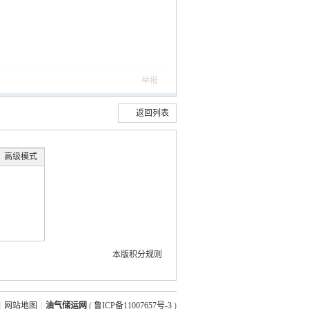
举报
返回列表
高级模式
本版积分规则
|
网站地图
|
油气储运网
(
鲁ICP备11007657号-3
)