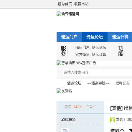
设为首页
收藏本站
储运门户
储运论坛
储运计算
储运门户
|
储运论坛
官方微博
|
储运计算
储运论坛
==储运学院==
职称证书
查看:
14209
|
回复:
0
[其他]
出
油
»
›
›
›
a5862055
发表于 2022-
资料全，