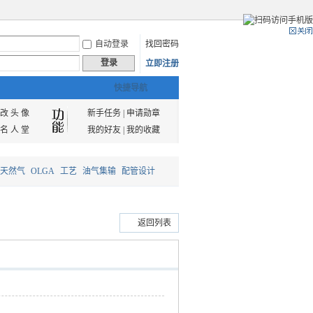
自动登录
找回密码
登录
立即注册
快捷导航
改 头 像
新手任务
|
申请勋章
名 人 堂
我的好友
|
我的收藏
天然气
OLGA
工艺
油气集输
配管设计
返回列表