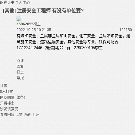
职称证书
个人中心
[其他] 注册安全工程师 有没有单位要?
a5862055
楼主
2022-10-25 10:21:35
12215
0
有煤矿安全；金属非金属矿山安全；化工安全；金属冶炼安全；建
筑施工安全；道路运输安全；其他安全等专业，社保可配合
177-2242-2446（微信同步）qq：2790300195李工
点评
回复
打赏
举报
打赏
0
人打赏
网友回复（0条）
只看楼主
沙发很寂寞...
参与回复
点赞
收藏
上级