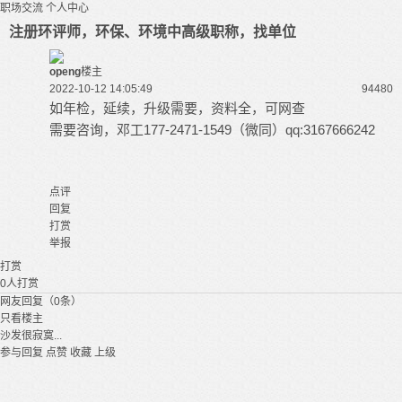
职场交流
个人中心
注册环评师，环保、环境中高级职称，找单位
openg
楼主
2022-10-12 14:05:49
9448
0
如年检，延续，升级需要，资料全，可网查
需要咨询，邓工177-2471-1549（微同）qq:3167666242
点评
回复
打赏
举报
打赏
0
人打赏
网友回复（0条）
只看楼主
沙发很寂寞...
参与回复
点赞
收藏
上级