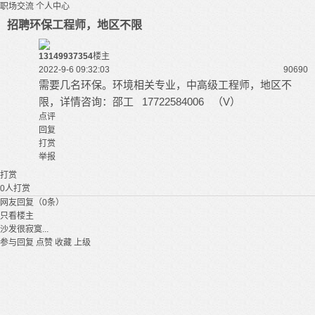
职场交流
个人中心
招聘环保工程师，地区不限
13149937354
楼主
2022-9-6 09:32:03
9069
0
需要几名环保。环境相关专业，中高级工程师，地区不
限，详情咨询：邵工 17722584006 （V）
点评
回复
打赏
举报
打赏
0
人打赏
网友回复（0条）
只看楼主
沙发很寂寞...
参与回复
点赞
收藏
上级