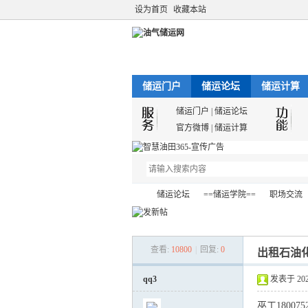
设为首页
收藏本站
储运门户
储运论坛
储运计算
储运门户
|
储运论坛
官方微博
|
储运计算
储运论坛
==储运学院==
职场交流
查看:
10800
|
回复:
0
出租石油
油
»
›
›
›
qq3
发表于 2022-
巫工180075