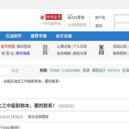
用户名
一步迅速开始
QQ快速登录
密码
石油软件
推荐专辑
金币充值
金币充值
|
每日签到
心情记录
|
个人日志
活动公告
|
标 签 云
|
新手指南
会员相册
|
网友分享
修改密码
|
热搜:
PDMS
CADWORX
英语
课程设计
HYSYS
石油
帖子
搜
出租石油化工中级职称本，要的联系！
油气储运
索
化工中级职称本，要的联系！
[复制链接]
8-22 14:54:23
|
显示全部楼层
27090(微同）