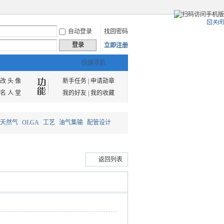
自动登录
找回密码
登录
立即注册
快捷导航
改 头 像
新手任务
|
申请勋章
名 人 堂
我的好友
|
我的收藏
天然气
OLGA
工艺
油气集输
配管设计
返回列表