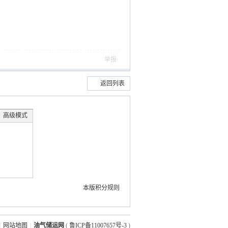
举报
返回列表
高级模式
本版积分规则
|
网站地图
|
油气储运网
(
鲁ICP备11007657号-3
)