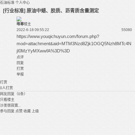
石油标准
个人中心
[行业标准] 原油中蜡、胶质、沥青质含量测定
唯尊
楼主
2022-6-18 09:55:22
5508
0
https://www.youqichuyun.com/forum.php?
mod=attachment&aid=MTM3Nzd8Zjk1OGQ5Nzh8MTc4N
jI0MzYyMXwwfA%3D%3D
点评
回复
打赏
举报
打赏
0
人打赏
网友回复（0条）
只看楼主
沙发很寂寞...
参与回复
点赞
收藏
上级