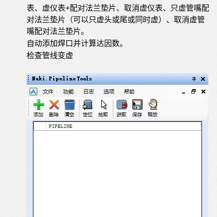
表、虚仪表+配对法兰垫片、取消虚仪表、只虚管嘴配
对法兰垫片（可以只虚头或尾或同时虚）、取消虚管
嘴配对法兰垫片。
自动添加焊口并计算达因数。
检查管线变虚