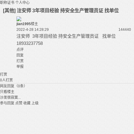
职称证书
个人中心
[其他] 注安师 3年项目经验 持安全生产管理员证 找单位
jian1995
楼主
2022-4-28 14:28:29
14444
0
注安师 3年项目经验 持安全生产管理员证 找单位
18933237758
点评
回复
打赏
举报
打赏
0
人打赏
网友回复（0条）
只看楼主
沙发很寂寞...
参与回复
点赞
收藏
上级