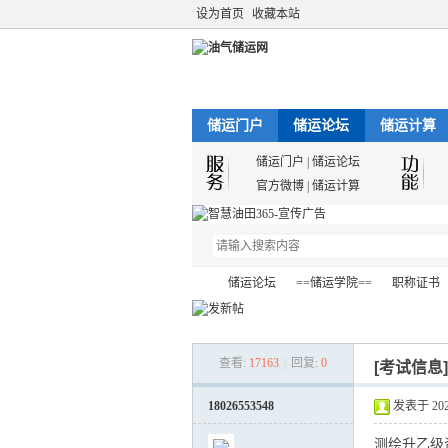
设为首页
收藏本站
储运门户
储运论坛
储运计算
储运门户
|
储运论坛
官方微博
|
储运计算
储运论坛
==储运学院==
职称证书
查看:
17163
|
回复:
0
[考试信息
油
»
›
›
›
18026553548
发表于 2022-
测绘升乙级