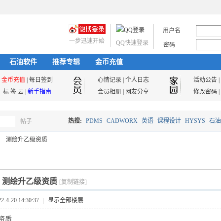
用户名
一步迅速开始
QQ快速登录
密码
石油软件
推荐专辑
金币充值
金币充值
|
每日签到
心情记录
|
个人日志
活动公告
|
标 签 云
|
新手指南
会员相册
|
网友分享
修改密码
|
热搜:
PDMS
CADWORX
英语
课程设计
HYSYS
石油
帖子
搜
测绘升乙级资质
油气储运
索
]
测绘升乙级资质
[复制链接]
4-20 14:30:37
|
显示全部楼层
资质