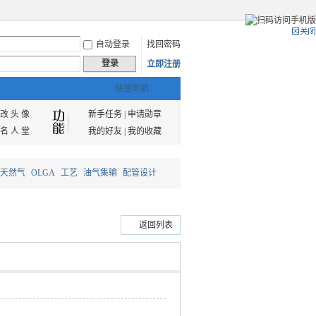
自动登录
找回密码
登录
立即注册
快捷导航
改 头 像
新手任务
|
申请勋章
名 人 堂
我的好友
|
我的收藏
天然气
OLGA
工艺
油气集输
配管设计
返回列表