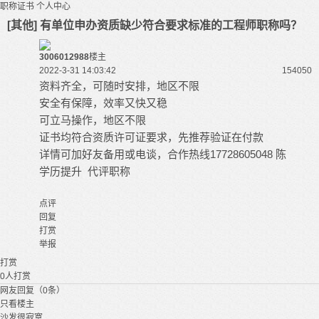
职称证书
个人中心
[其他] 有单位申办资质缺少符合要求标准的工程师职称吗？
3006012988
楼主
2022-3-31 14:03:42
15405
0
资料齐全，可随时安排，地区不限
安全有保障，效率又快又稳
可立马操作，地区不限
证书均符合资质许可证要求，先推荐验证在付款
详情可加好友备用或电谈，合作热线17728605048 陈
学历提升 代评职称
点评
回复
打赏
举报
打赏
0
人打赏
网友回复（0条）
只看楼主
沙发很寂寞...