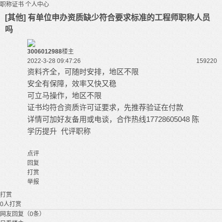
职称证书
个人中心
[其他] 有单位申办资质缺少符合要求标准的工程师职称人员
吗
3006012988
楼主
2022-3-28 09:47:26
15922
0
资料齐全，可随时安排，地区不限
安全有保障，效率又快又稳
可立马操作，地区不限
证书均符合资质许可证要求，先推荐验证在付款
详情可加好友备用或电谈，合作热线17728605048 陈
学历提升 代评职称
点评
回复
打赏
举报
打赏
0
人打赏
网友回复（0条）