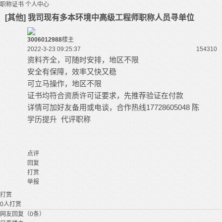
职称证书
个人中心
[其他] 我司现有多本环境中高级工程师职称人员寻单位
3006012988
楼主
2022-3-23 09:25:37
15431
0
资料齐全，可随时安排，地区不限
安全有保障，效率又快又稳
可立马操作，地区不限
证书均符合资质许可证要求，先推荐验证在付款
详情可加好友备用或电谈，合作热线17728605048 陈
学历提升 代评职称
点评
回复
打赏
举报
打赏
0
人打赏
网友回复（0条）