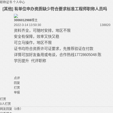
职称证书
个人中心
[其他] 有单位申办资质缺少符合要求标准工程师职称人员吗
3006012988
楼主
2022-3-14 13:50:30
13882
0
资料齐全，可随时安排，地区不限
安全有保障，效率又快又稳
可立马操作，地区不限
证书均符合资质许可证要求，先推荐验证在付款
详情可加好友备用或电谈，合作热线17728605048 陈
学历提升 代评职称
点评
回复
打赏
举报
打赏
0
人打赏
网友回复（0条）