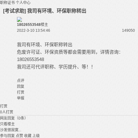
职称证书
个人中心
[考试求助] 我司有环境、环保职称转出
18026553548
楼主
2022-3-10 13:54:46
14905
0
我司有环境、环保职称转出
危废许可证、环保资质等都会需要用到，详情咨询：
18026553548
我司还可代评职称、学历提升、等！！
点评
回复
打赏
举报
打赏
0
人打赏
网友回复（0条）
只看楼主
沙发很寂寞...
参与回复
点赞
收藏
上级