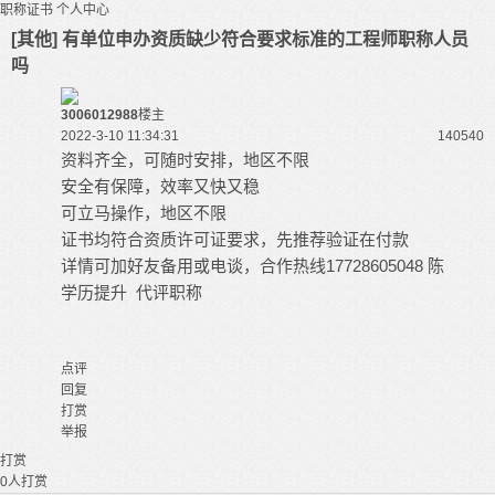
职称证书
个人中心
[其他] 有单位申办资质缺少符合要求标准的工程师职称人员
吗
3006012988
楼主
2022-3-10 11:34:31
14054
0
资料齐全，可随时安排，地区不限
安全有保障，效率又快又稳
可立马操作，地区不限
证书均符合资质许可证要求，先推荐验证在付款
详情可加好友备用或电谈，合作热线17728605048 陈
学历提升 代评职称
点评
回复
打赏
举报
打赏
0
人打赏