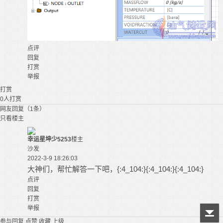
点评
回复
打赏
举报
打赏
0
人打赏
网友回复（1条）
只看楼主
幸运星坤少5253
楼主
沙发
2022-3-9 18:26:03
大神们，帮忙解答一下吧，{:4_104:}{:4_104:}{:4_104:}
点评
回复
打赏
举报
参与回复
点赞
收藏
上级