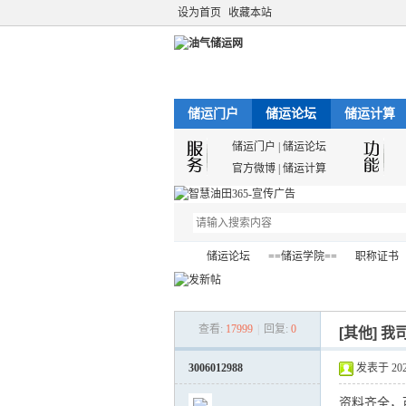
设为首页
收藏本站
储运门户
储运论坛
储运计算
储运门户
|
储运论坛
官方微博
|
储运计算
储运论坛
==储运学院==
职称证书
查看:
17999
|
回复:
0
[其他]
我
油
»
›
›
›
3006012988
发表于 2022-
资料齐全，