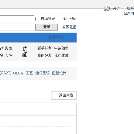
自动登录
找回密码
登录
立即注册
快捷导航
改 头 像
新手任务
|
申请勋章
名 人 堂
我的好友
|
我的收藏
天然气
OLGA
工艺
油气集输
配管设计
返回列表