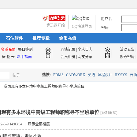
用户名
一步迅速开始
QQ快速登录
密码
石油软件
推荐专辑
金币充值
金币充值
|
每日签到
心情记录
|
个人日志
活动公告
|
标 签 云
|
新手指南
会员相册
|
网友分享
修改密码
|
热搜:
PDMS
CADWORX
英语
课程设计
HYSYS
石油
帖子
搜
我司现有多本环境中高级工程师职称寻不坐班单位
油气储运
索
司现有多本环境中高级工程师职称寻不坐班单位
[复制链接]
3-9 14:03:34
|
显示全部楼层
可随时安排，地区不限