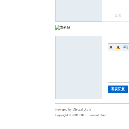
回复
运
网
发表回复
Powered by Discuz! X3.5
Copyright © 2001-2023, Tencent Cloud.