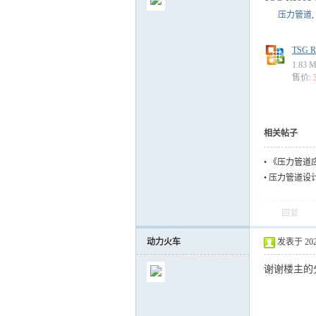
压力管道
,
TSG 
1.83
售价:
气
相关帖子
•
《压力管道
•
压力管道设
回复
储
动力火车
发表于 2022-
谢谢楼主的