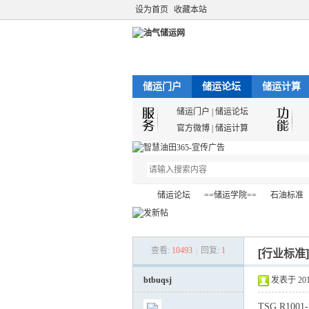
设为首页
收藏本站
储运门户
储运论坛
储运计算
储运门户
|
储运论坛
官方微博
|
储运计算
储运论坛
==储运学院==
石油标准
查看:
10493
|
回复:
1
[行业标准
油
»
›
›
›
btbuqsj
发表于 2012-
TSG R1