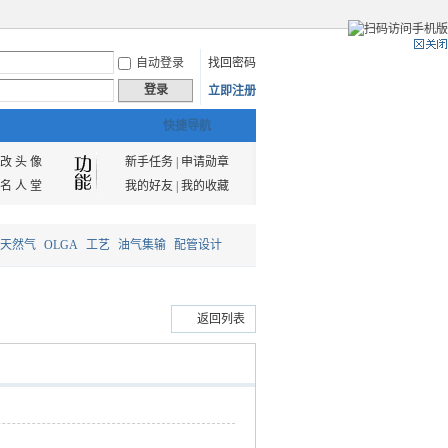
自动登录
找回密码
登录
立即注册
快捷导航
改 头 像
新手任务
|
申请勋章
名 人 堂
我的好友
|
我的收藏
天然气
OLGA
工艺
油气集输
配管设计
返回列表