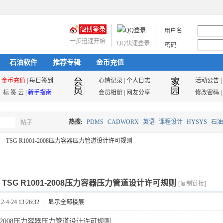
用户名
一步迅速开始
QQ快速登录
密码
石油软件
推荐专辑
金币充值
金币充值
|
每日签到
心情记录
|
个人日志
活动公告
|
标 签 云
|
新手指南
会员相册
|
网友分享
修改密码
|
热搜:
PDMS
CADWORX
英语
课程设计
HYSYS
石油
帖子
搜
TSG R1001-2008压力容器压力管道设计许可规则
油气储运
索
]
TSG R1001-2008压力容器压力管道设计许可规则
[复制链接]
4-24 13:26:32
|
显示全部楼层
001-2008压力容器压力管道设计许可规则